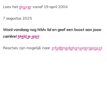
Lees het
dossier
vanaf 19 april 2004
7 augustus 2025
Word vandaag nog NMv lid en geef een boost aan jouw
carrière!
Meld je aan!
Reacties zijn mogelijk naar:
info@mediatorsvereniging.nl
Op de hoogte blijven?
Meld je aan voor de
nieuwsbrief!