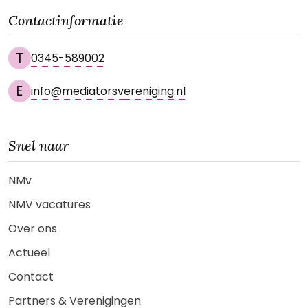
Contactinformatie
T
0345-589002
E
info@mediatorsvereniging.nl
Snel naar
NMv
NMV vacatures
Over ons
Actueel
Contact
Partners & Verenigingen