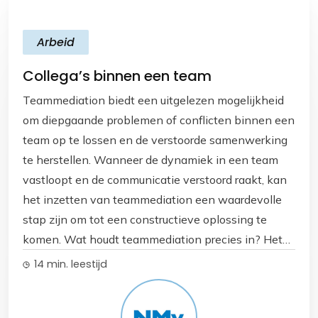
Arbeid
Collega’s binnen een team
Teammediation biedt een uitgelezen mogelijkheid
om diepgaande problemen of conflicten binnen een
team op te lossen en de verstoorde samenwerking
te herstellen. Wanneer de dynamiek in een team
vastloopt en de communicatie verstoord raakt, kan
het inzetten van teammediation een waardevolle
stap zijn om tot een constructieve oplossing te
komen. Wat houdt teammediation precies in? Het
belangrijkste uitgangspunt van teammediation is
14 min. leestijd
het besef dat het zoeken naar een schuldige zelden
leidt tot een duurzame oplossing. Zelfs als er