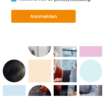
behulp van een gespecialiseerde mediator. Deze
mediator kan dienen als een neutrale bemiddelaar,
die betrokken partijen helpt om tot constructieve
oplossingen te komen. Dit proces van bemiddeling
draagt niet alleen bij aan het oplossen van
individuele conflicten, maar kan ook bijdragen aan
het bevorderen van een positieve en
samenwerkingsgerichte sfeer binnen het team. Tot
slot is het van groot belang dat organisaties
proactief werken aan het voorkomen van
ongewenste omgangsvormen. Dit omvat het
implementeren van helder beleid, het bieden van
trainingen en het bevorderen van een cultuur
waarin respect en open communicatie centraal
staan. Door deze maatregelen te nemen, kunnen
organisaties een gezonde werkomgeving creëren