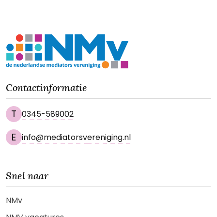
waarin werknemers zich gewaardeerd en
gerespecteerd voelen.
Contactinformatie
T
0345-589002
E
info@mediatorsvereniging.nl
Snel naar
NMv