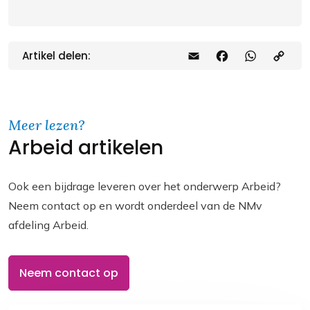
Artikel delen:
E
F
W
C
m
a
h
o
a
c
a
p
Meer lezen?
i
e
t
y
Arbeid artikelen
l
b
s
L
o
A
i
Ook een bijdrage leveren over het onderwerp Arbeid?
o
p
n
Neem contact op en wordt onderdeel van de NMv
k
p
k
afdeling Arbeid.
Neem contact op