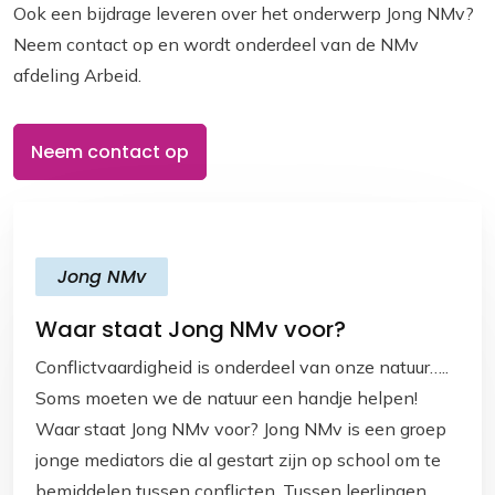
Ook een bijdrage leveren over het onderwerp Jong NMv?
o
p
n
Neem contact op en wordt onderdeel van de NMv
k
p
k
afdeling Arbeid.
Neem contact op
Jong NMv
Waar staat Jong NMv voor?
Conflictvaardigheid is onderdeel van onze natuur…..
Soms moeten we de natuur een handje helpen!
Waar staat Jong NMv voor? Jong NMv is een groep
jonge mediators die al gestart zijn op school om te
bemiddelen tussen conflicten. Tussen leerlingen