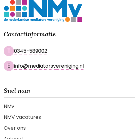
Contactinformatie
T
0345-589002
E
info@mediatorsvereniging.nl
Snel naar
NMv
NMV vacatures
Over ons
Actueel