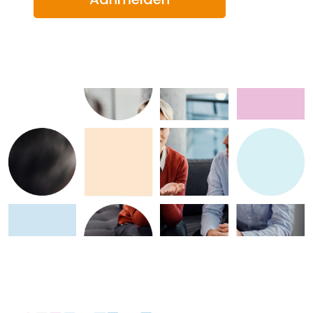
spelen kom je vanzelf in aanraking met enige vorm
van conflict. Het is dus niet zo gek om dit te leren op
school.