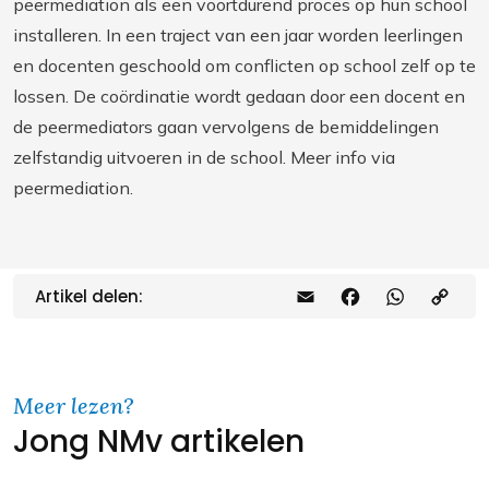
peermediation als een voortdurend proces op hun school
installeren. In een traject van een jaar worden leerlingen
en docenten geschoold om conflicten op school zelf op te
lossen. De coördinatie wordt gedaan door een docent en
de peermediators gaan vervolgens de bemiddelingen
zelfstandig uitvoeren in de school. Meer info via
peermediation.
Artikel delen:
E
F
W
C
m
a
h
o
a
c
a
p
Meer lezen?
i
e
t
y
Jong NMv artikelen
l
b
s
L
o
A
i