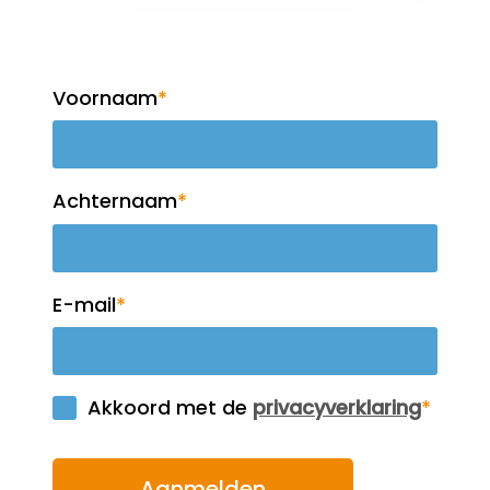
nieuwsbrief!
vrijheid, gelijkheid en solidariteit. Burgerschap
veronderstelt kennis over bijvoorbeeld het
functioneren van de Nederlandse democratie en de
daarbij behorende waarden. Naast het bijbrengen
van deze kennis is het ook belangrijk dat scholen,
vanuit hun eigen levensbeschouwelijke en/of
pedagogische visie, leerlingen helpen bij het
ontwikkelen van een passende houding. Zo leren
leerlingen hoe zij zich verhouden tot mensen met
andere opvattingen dan zij en hoe op een
respectvolle wijze kan worden omgegaan met
verschillen tussen
mensen. https://www.slo.nl/thema/meer/basisvaard
igheden/burgerschap/ Waarom zouden we dit op
school moeten aanpakken? Omgaan met conflicten
start met het spelen op het schoolplein. Met het