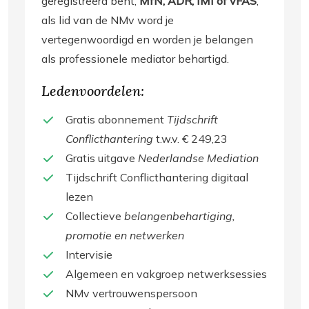
geregistreerd bent,
MfN, ADR, IMI of vFAS
,
als lid van de NMv word je
vertegenwoordigd en worden je belangen
als professionele mediator behartigd.
Ledenvoordelen:
Gratis abonnement
Tijdschrift
Conflicthantering
t.w.v. € 249,23
Gratis uitgave
Nederlandse Mediation
Tijdschrift Conflicthantering digitaal
lezen
Collectieve
belangenbehartiging,
promotie en netwerken
Intervisie
Algemeen en vakgroep netwerksessies
NMv vertrouwenspersoon