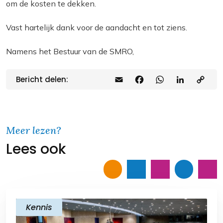
om de kosten te dekken.
Vast hartelijk dank voor de aandacht en tot ziens.
Namens het Bestuur van de SMRO,
Bericht delen:
E
F
W
L
C
m
a
h
i
o
a
c
a
n
p
i
e
t
k
y
Meer lezen?
Lees ook
l
b
s
e
L
o
A
d
i
o
p
I
n
k
p
n
k
Kennis