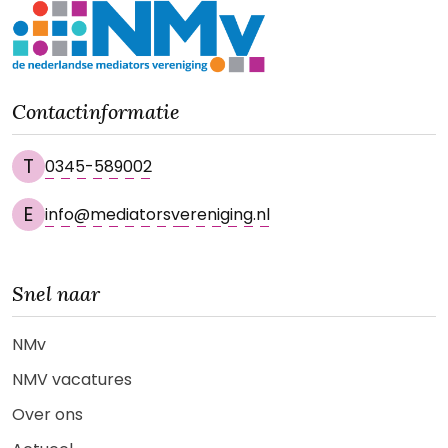
Contactinformatie
T
0345-589002
E
info@mediatorsvereniging.nl
Snel naar
NMv
NMV vacatures
Over ons