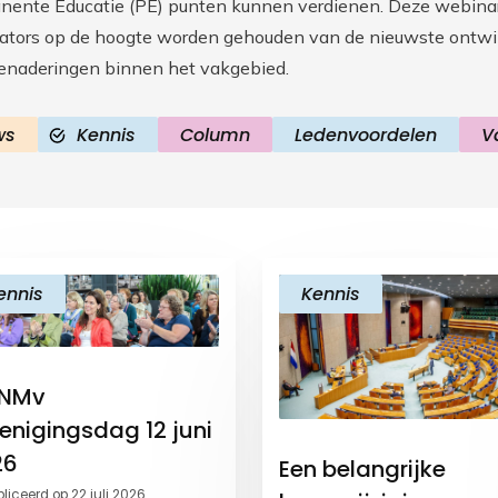
ente Educatie (PE) punten kunnen verdienen. Deze webinar
iators op de hoogte worden gehouden van de nieuwste ontwik
enaderingen binnen het vakgebied.
ws
Kennis
Column
Ledenvoordelen
V
ennis
Kennis
 NMv
enigingsdag 12 juni
26
Een belangrijke
liceerd op 22 juli 2026