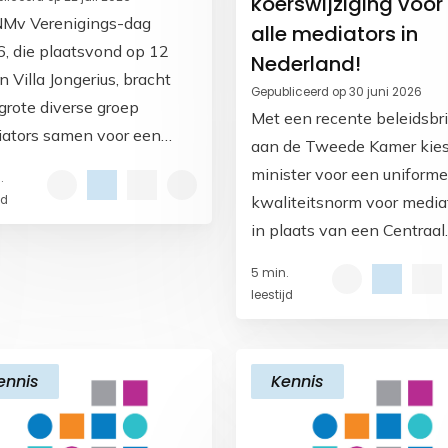
koerswijziging voor
Mv Verenigings-dag
alle mediators in
, die plaatsvond op 12
Nederland!
in Villa Jongerius, bracht
Gepubliceerd op 30 juni 2026
grote diverse groep
Met een recente beleidsbri
ators samen voor een
aan de Tweede Kamer kies
irerende dag vol
minister voor een uniforme
.
inding, vakontwikkeling
kwaliteitsnorm voor media
jd
oopvolle
in plaats van een Centraal
omstperspectieven.
Mediators Register. Daarvo
5 min.
zal een norm voor mediato
leestijd
worden ingevoerd.
ennis
Kennis