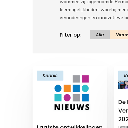
waarmee zij zogenaamde Perman
leermogelijkheden, waarbij med
veranderingen en innovatieve b
Filter op:
Alle
Nieu
Kennis
K
De
Ver
20
Laatste ontwikkelingen
Gepub