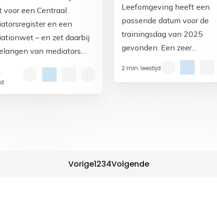
Leefomgeving heeft een
t voor een Centraal
passende datum voor de
atorsregister en een
trainingsdag van 2025
ationwet – en zet daarbij
gevonden. Een zeer
elangen van mediators
interessante trainer en ee
raal De Nederlandse
2 min. leestijd
.
inspirerend programma-ide
atorsvereniging (NMv)
jd
t haar reactie ingediend op
ationwet en het
genomen Centraal
ster.
Vorige
1
2
3
4
Volgende