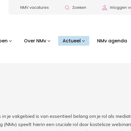
NMV vacatures
Zoeken
Inloggen v
pen
Over NMv
Actueel
NMv agenda
in je vakgebied is van essentieel belang om je rol als mediato
 (NMv) speelt hierin een cruciale rol door kosteloze webinar