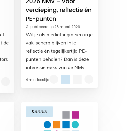
2026 NMv – voor
verdieping, reflectie én
PE-punten
Gepubliceerd op 26 maart 2026
ef
Wil je als mediator groeien in je
t de
vak, scherp blijven in je
reflectie én tegelijkertijd PE-
tors
punten behalen? Dan is deze
intervisiereeks van de NMv
or
iets voor jou. Onder begeleiding
4 min. leestijd
rs
van ervaren en MfN-erkende
intervisiebegeleiders Carla
Goosen en Hans Bekkers.
Kennis