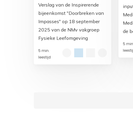
Verslag van de Inspirerende
inpu
bijeenkomst "Doorbreken van
Medi
Impasses" op 18 september
Medi
2025 van de NMv vakgroep
de b
Fysieke Leefomgeving
cent
5 min
Medi
leesti
5 min.
heef
leestijd
een conceptvoorstel voor een
Medi
voor
Regi