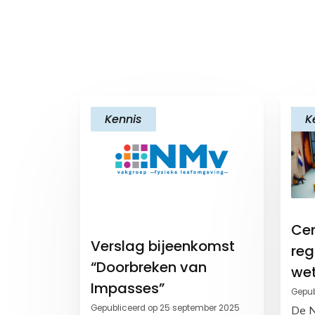
Kennis
K
Cen
Verslag bijeenkomst
reg
“Doorbreken van
wet
Impasses”
Gepub
Gepubliceerd op 25 september 2025
De N