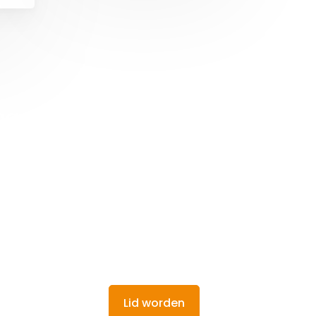
ng ook vele
omotie en netwerken
thantering
e
Lid worden