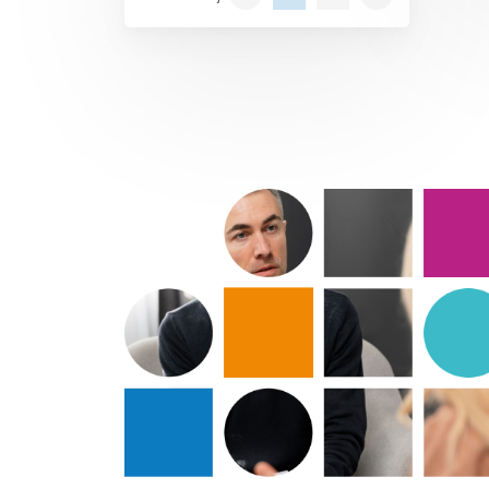
expertise ligt in mediation in
strafzaken, zijn de inzichten
die zij deelt herkenbaar en
toepasbaar in élke
mediationpraktijk, van familie-
en arbeidszake........