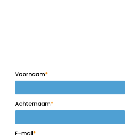
Op de hoogte blijven?
Meld je aan voor de
nieuwsbrief!