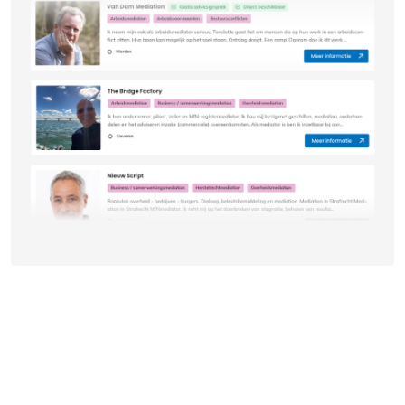
mediators kunnen variëren op basis van de
wetgeving en praktijken in verschillende
rechtsgebieden. Als je overweegt om een mediator
in te schakelen voor een echtscheiding of
familieconflict, is het raadzaam om de specifieke
expertise en ervaring van de mediator te bespreken
om ervoor te zorgen dat ze geschikt zijn voor jouw
situatie.
Op de hoogte blijven?
Meld je aan voor de