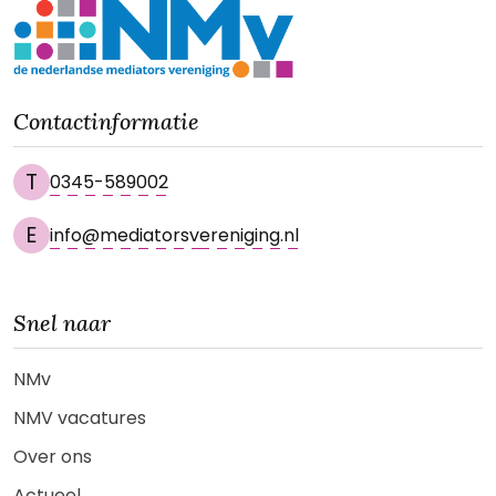
Contactinformatie
T
0345-589002
E
info@mediatorsvereniging.nl
Snel naar
NMv
NMV vacatures
Over ons
Actueel