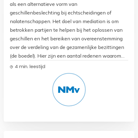
als een alternatieve vorm van
geschillenbeslechting bij echtscheidingen of
nalatenschappen. Het doel van mediation is om
betrokken partijen te helpen bij het oplossen van
geschillen en het bereiken van overeenstemming
over de verdeling van de gezamenlijke bezittingen
(de boedel). Hier zijn een aantal redenen waarom
mediation vaak wordt gekozen bij boedelverdeling:
4 min. leestijd
1. Vermindering van conflicten: Mediation is gericht
op samenwerking en communicatie. Het helpt om
conflicten te verminderen en biedt een
gestructureerde manier om meningsverschillen op
te lossen zonder de formele en vaak vijandige
setting van de rechtbank. 2. Behoud van relaties: Bij
echtscheidingen of nalatenschappen zijn er vaak
emotionele banden en relaties die behouden