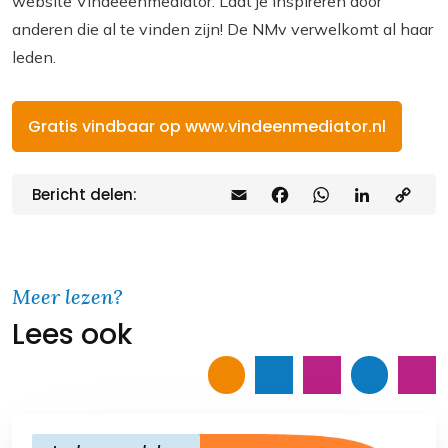
website Vindeeenmediator. Laat je inspireren door
anderen die al te vinden zijn! De NMv verwelkomt al haar
leden.
Gratis vindbaar op www.vindeenmediator.nl
Bericht delen:
E
F
W
L
C
m
a
h
i
o
a
c
a
n
p
i
e
t
k
y
Meer lezen?
Lees ook
l
b
s
e
L
o
A
d
i
o
p
I
n
k
p
n
k