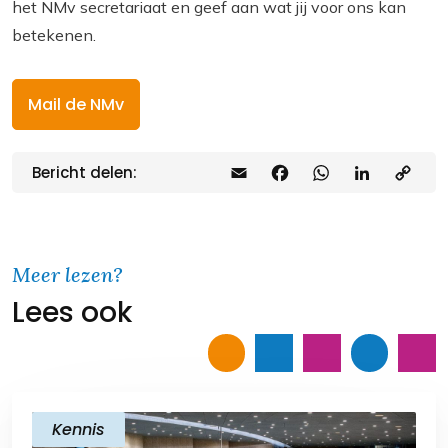
het NMv secretariaat en geef aan wat jij voor ons kan
betekenen.
Mail de NMv
Bericht delen:
E
F
W
L
C
m
a
h
i
o
a
c
a
n
p
i
e
t
k
y
Meer lezen?
Lees ook
l
b
s
e
L
o
A
d
i
o
p
I
n
k
p
n
k
Kennis