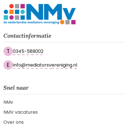
Contactinformatie
T
0345-589002
E
info@mediatorsvereniging.nl
Snel naar
NMv
NMV vacatures
Over ons