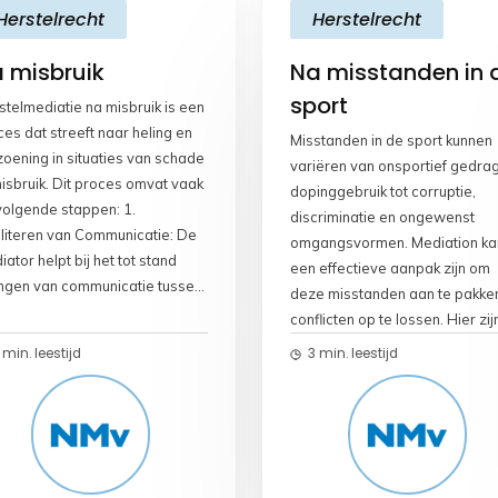
Herstelrecht
Herstelrecht
 misbruik
Na misstanden in 
sport
stelmediatie na misbruik is een
es dat streeft naar heling en
Misstanden in de sport kunnen
zoening in situaties van schade
variëren van onsportief gedra
misbruik. Dit proces omvat vaak
dopinggebruik tot corruptie,
volgende stappen: 1.
discriminatie en ongewenst
iliteren van Communicatie: De
omgangsvormen. Mediation ka
ator helpt bij het tot stand
een effectieve aanpak zijn om
ngen van communicatie tussen
deze misstanden aan te pakke
slachtoffer en de dader in een
conflicten op te lossen. Hier zij
lige en gecontroleerde
enkele voorbeelden van
 min. leestijd
3 min. leestijd
eving. 2. Erkenning van de
misstanden in de sport en hoe
ade: Het proces omvat vaak
mediation kan helpen: 1.
erkenning van de schade door
Dopinggebruik: – Misstand:
dader, waarbij ze
Sporters die verboden
antwoordelijkheid nemen voor
prestatieverhogende middele
 handelingen. 3. Begrip van de