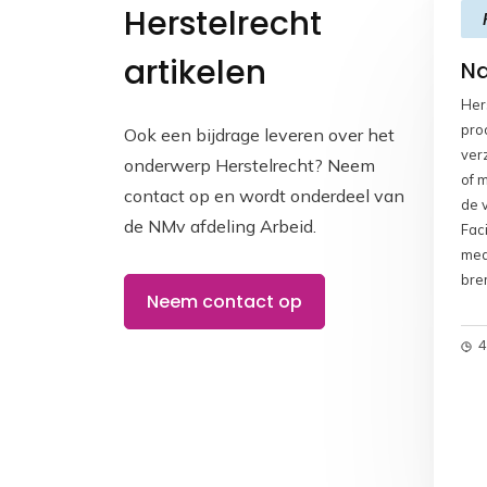
Herstelrecht
artikelen
Na
Her
proc
Ook een bijdrage leveren over het
ver
onderwerp Herstelrecht? Neem
of 
contact op en wordt onderdeel van
de 
de NMv afdeling Arbeid.
Fac
medi
bre
Neem contact op
het 
vei
4
omg
Sch
de 
de 
ver
hun