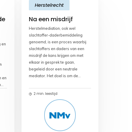
Herstelrecht
o
A
i
o
p
n
de
Na een misdrijf
k
p
k
Herstelmediation, ook wel
slachtoffer-daderbemiddeling
genoemd, is een proces waarbij
g en
slachtoffers en daders van een
misdrijf de kans krijgen om met
elkaar in gesprek te gaan,
n
begeleid door een neutrale
mediator. Het doel is om de
n en
schade die is aangericht te
n
bespreken, verantwoordelijkheid
2 min. leestijd
te nemen voor het gedrag en
gezamenlijk tot overeenstemming
te komen over manieren om het
herstel te bevorderen. Hier zijn
enkele aspecten van
n
herstelbemiddeling na een misdrijf: