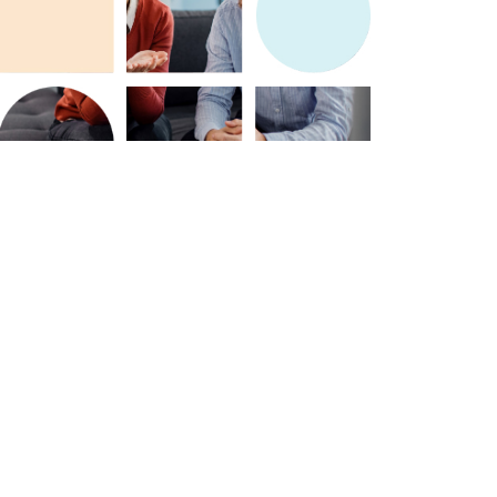
Verantwoordelijkheid nemen:
an
Daders worden aangemoedigd
nen
om verantwoordelijkheid te nemen
voor hun daden en de impact
ervan op het slachtoffer. Dit kan
een belangrijk aspect zijn van het
,
herstelproces. 5. Emotionele
an
verwerking: Het slachtoffer krijgt
de kans om zijn of haar gevoelens
edt
en ervaringen te uiten, terwijl de
d
dader de impact van zijn of haar
gedrag beter begrijpt. 6.
Overeenkomst: Na het proces kan
t
er een overeenkomst worden
grip
opgesteld waarin wordt
vastgelegd welke acties de dader
zal ondernemen om het herstel te
–
bevorderen. Dit kan bijvoorbeeld
 of
het betalen van
schadevergoeding, het volgen van