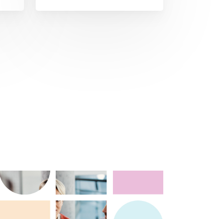
1. Vrijwilligheid: Deelname aan
,
herstelmediation is vrijwillig voor
zowel het slachtoffer als de dader.
Beide partijen moeten instemmen
 te
met deelname aan het proces. 2.
Onpartijdigheid: Een neutrale
mediator faciliteert het proces en
zorgt ervoor dat het evenwichtig
van
verloopt. De bemiddelaar heeft
geen belang bij de uitkomst en
e
richt zich op het bevorderen van
als
open communicatie. 3.
Doelstellingen: Het hoofddoel van
den
herstelmediation is het herstel van
en
de schade en het herstellen van de
relatie tussen slachtoffer en dader.
r de
Dit kan plaatsvinden door excuses,
vergoedingen, of andere
overeengekomen acties. 4.