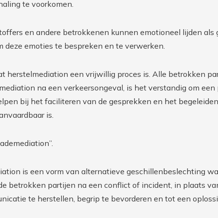
haling te voorkomen.
htoffers en andere betrokkenen kunnen emotioneel lijden als
m deze emoties te bespreken en te verwerken.
t herstelmediation een vrijwillig proces is. Alle betrokken pa
mediation na een verkeersongeval, is het verstandig om een 
lpen bij het faciliteren van de gesprekken en het begeleide
aanvaardbaar is.
hademediation”.
iation is een vorm van alternatieve geschillenbeslechting waa
de betrokken partijen na een conflict of incident, in plaats v
nicatie te herstellen, begrip te bevorderen en tot een oploss