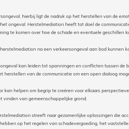
ongeval, hierbij ligt de nadruk op het herstellen van de emo
het ongeval. Herstelmediation heeft tot doel de communicatie
ming te komen over hoe de schade en eventuele geschillen 
ij herstelmediation na een verkeersongeval aan bod kunnen 
t ongeval kan leiden tot spanningen en conflicten tussen de b
het herstellen van de communicatie om een open dialoog moge
or kan helpen om begrip te creëren voor elkaars perspectieve
t vinden van gemeenschappelijke grond.
erstelmediation streeft naar gezamenlijke oplossingen die accep
 hebben op het regelen van schadevergoeding, het vaststelle