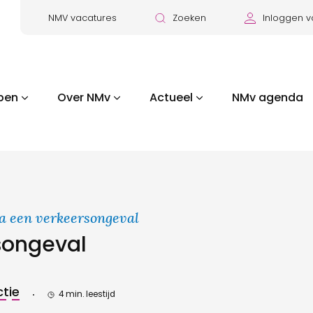
NMV vacatures
Zoeken
Inloggen v
pen
Over NMv
Actueel
NMv agenda
a een verkeersongeval
songeval
tie
4 min. leestijd