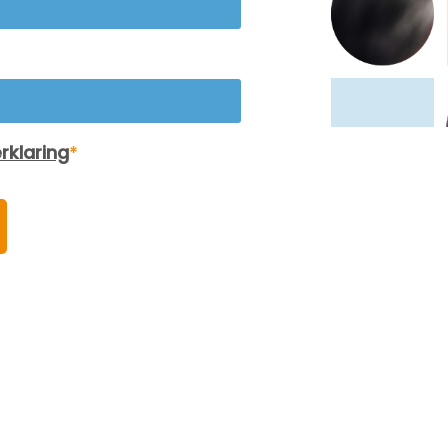
rventies noodzakelijk zijn.
herstellen. Dit kan bijdragen a
het herstel van vertrouwen bin
de sportgemeenschap. 3.
Discriminatie: – Misstand:
Discriminatie op basis van ras,
geslacht, seksuele geaardheid
etc. – Mediation: Het inzetten v
mediation om conflicten rond
discriminatie aan te pakken, bi
de betrokkenen de mogelijkhei
om hun standpunten te uiten en
naar oplossingen te zoeken.
Mediators kunnen helpen bij he
bevorderen van wederzijds be
en het opstellen van beleid om
discriminatie te voorkomen. 4.
Geweld en onsportief gedrag: 
Misstand: Gewelddadig gedrag
onsportief gedrag van spelers,