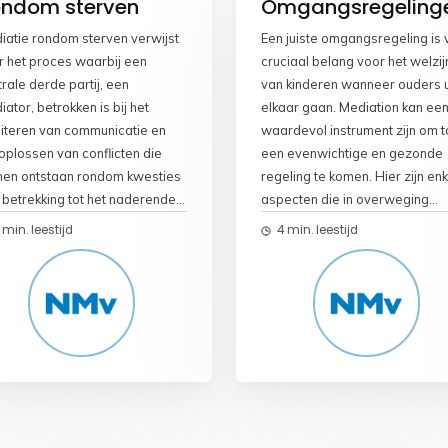
ndom sterven
Omgangsregeling
iatie rondom sterven verwijst
Een juiste omgangsregeling is 
r het proces waarbij een
cruciaal belang voor het welzij
rale derde partij, een
van kinderen wanneer ouders u
ator, betrokken is bij het
elkaar gaan. Mediation kan ee
iliteren van communicatie en
waardevol instrument zijn om t
oplossen van conflicten die
een evenwichtige en gezonde
nen ontstaan rondom kwesties
regeling te komen. Hier zijn en
 betrekking tot het naderende
aspecten die in overweging
rlijden van een persoon. Dit
moeten worden genomen: 1.
 min. leestijd
4 min. leestijd
 plaatsvinden tussen
Kinderbelangen centraal stelle
ilieleden, vrienden of andere
Mediation draait om het
rokkenen die te maken hebben
identificeren en prioriteren van
 de zorg, erfenis, medische
behoeften en belangen van de
lissingen of andere aspecten
kinderen. Het welzijn van de
 verband houden met het
kinderen moet altijd centraal s
rvensproces. Hier zijn enkele
in het proces. Dit betekent dat
uaties waarin mediatie rondom
zowel ouders als mediator acti
ven nuttig kan zijn: 1.
moeten streven naar oplossin