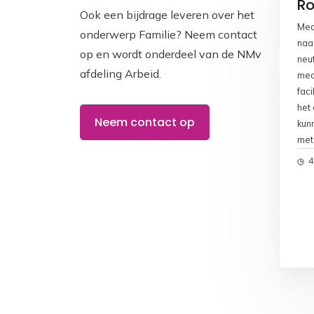
Ro
Ook een bijdrage leveren over het
Med
onderwerp Familie? Neem contact
naa
op en wordt onderdeel van de NMv
neut
afdeling Arbeid.
medi
fac
het 
Neem contact op
kun
met
ove
4
kan
fam
bet
met
bes
die
ste
sit
ster