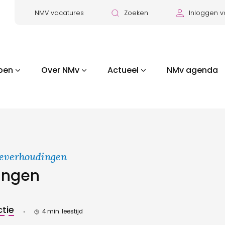
NMV vacatures
Zoeken
Inloggen v
pen
Over NMv
Actueel
NMv agenda
ieverhoudingen
ingen
tie
4 min. leestijd