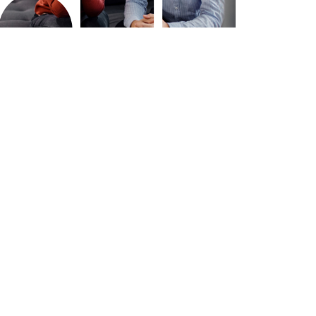
besproken, niet tegen de
betrokkenen kan worden gebruikt
 Op
in een gerechtelijke procedure. Dit
lke
moedigt openheid aan en kan de
bereidheid vergroten om
jk
problemen te bespreken. 5.
Efficiëntie en kostenbesparing: In
vergelijking met juridische
procedures is mediation vaak
 met
sneller en kosteneffectiever. Het
kan de tijd en kosten van
 5.
langdurige rechtszaken
verminderen. 6. Behoud van
 op
relaties: Mediation streeft naar het
behoud van relaties, vooral
belangrijk wanneer het gaat om
familiegeschillen. Het kan helpen
t is
om de onderlinge banden te
behouden of te herstellen, zelfs na