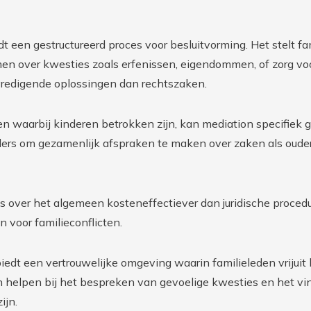
dt een gestructureerd proces voor besluitvorming. Het stelt fa
en over kwesties zoals erfenissen, eigendommen, of zorg voo
vredigende oplossingen dan rechtszaken.
len waarbij kinderen betrokken zijn, kan mediation specifiek 
ders om gezamenlijk afspraken te maken over zaken als oude
is over het algemeen kosteneffectiever dan juridische proced
n voor familieconflicten.
biedt een vertrouwelijke omgeving waarin familieleden vrijui
n helpen bij het bespreken van gevoelige kwesties en het vi
ijn.