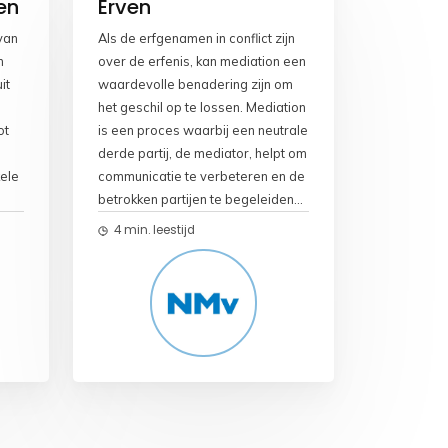
en
Erven
k
p
k
van
Als de erfgenamen in conflict zijn
n
over de erfenis, kan mediation een
it
waardevolle benadering zijn om
n
het geschil op te lossen. Mediation
ot
is een proces waarbij een neutrale
derde partij, de mediator, helpt om
kele
communicatie te verbeteren en de
betrokken partijen te begeleiden
bij het bereiken van een
4 min. leestijd
n:
gezamenlijke oplossing. Hier zijn
enkele manieren waarop
 de
mediation kan helpen in het geval
van een conflict over een erfenis:
1. Communicatie verbeteren:
taan
Mediators zijn getraind in het
faciliteren van open en effectieve
ef
communicatie. Ze helpen om
gen
emoties te begrijpen en creëren