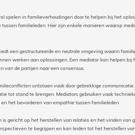
ol spelen in familieverhoudingen door te helpen bij het oplo
tussen familieleden. Hier zijn enkele manieren waarop media
biedt een gestructureerde en neutrale omgeving waarin famil
en werken aan oplossingen. Een mediator kan helpen bij he
n van de partijen naar een consensus.
amilieconflicten ontstaan vaak door gebrekkige communicatie
tie tot stand te brengen. Mediators gebruiken vaak technie
en en het bevorderen van empathie tussen familieleden.
n is gericht op het herstellen van relaties en het vinden va
erspectieven te begrijpen en kan leiden tot het herstellen 