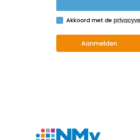
of s
bet
over
Com
Wan
com
ono
spa
bet
een 
com
ver
het 
opl
aan
alle
om 
emo
bie