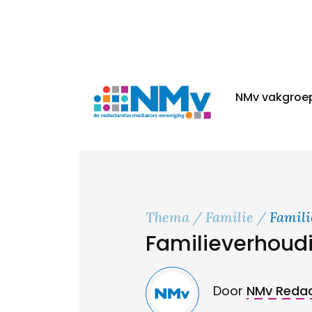
NMv vakgroe
Thema
Familie
Famil
Familieverhoud
Door
NMv Redac