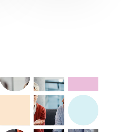
een veilige omgeving waarin
iedereen zijn standpunten kan
uiten. 2. Belangen identificeren:
Mediation richt zich op het
identificeren van de belangen van
ar
alle partijen. Door te begrijpen wat
voor elke erfgenaam belangrijk is,
,
kan er gezocht worden naar
oplossingen die tegemoetkomen
aan die belangen. 3. Gezamenlijke
r
besluitvorming: In plaats van een
e
opgelegde oplossing door een
n van
rechter, streeft mediation naar
gezamenlijke besluitvorming.
Hierdoor voelen alle partijen zich
ng
meer betrokken bij en tevreden
over de uiteindelijke regeling. 4.
Confidentialiteit: Mediation is
s
vertrouwelijk, wat betekent dat
 op
wat tijdens de sessies wordt