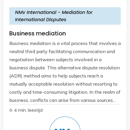
spelen kom je vanzelf in aanraking met enige vorm
verhouden tot mensen met andere opvattingen dan
van conflict. Het is dus niet zo gek om dit te leren op
NMv International - Mediation for
zij en hoe op een respectvolle wijze kan worden
school.
International Disputes
omgegaan met verschillen tussen mensen.
Competitie Naast de lesbrief wordt er een
Business mediation
competitie opgezet om vaardigheden van jonge
Business mediation is a vital process that involves a
bemiddelaars te testen met elkaar. Of competitie
neutral third party facilitating communication and
het juiste woord is, weten we nog niet. Diverse
negotiation between subjects involved in a
vrijwilligers vanuit de NMv gaan zich hiermee
business dispute. This alternative dispute resolution
bezighouden. Deelnemende scholen worden in de
(ADR) method aims to help subjects reach a
voorbereiding betrokken. Peermediation Voor
mutually acceptable resolution without resorting to
scholen die nog een stap verder willen zetten met
costly and time-consuming litigation. In the realm of
de ontwikkeling van conflictvaardigheid kunnen
business, conflicts can arise from various sources
peermediation als een voortdurend proces op hun
such as contractual disagreements, partnership
4 min. leestijd
school installeren. In een traject van een jaar
disputes, employment issues, or disagreements over
worden leerlingen en docenten geschoold om
business practices. Mediation provides a structured
conflicten op school zelf op te lossen. De