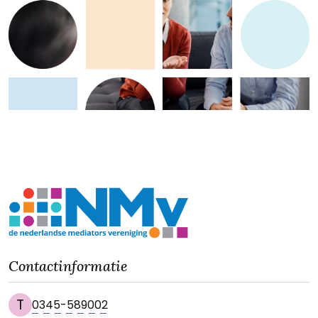
professional connections and avoid the adversarial
nature of a court battle. 6. Voluntary Participation:
Business mediation is a voluntary process, and all
subjects must agree to participate. This voluntary
aspect encourages a more cooperative approach, as
the subjects are more likely to be committed to
finding a solution that meets their needs. In
conclusion, business mediation is a valuable tool for
resolving disputes in a manner that prioritizes open
communication, collaboration, and efficiency. As
subjects in business increasingly recognize the
benefits of alternative dispute resolution, mediation
continues to play a crucial role in maintaining
Contactinformatie
productive and harmonious business relationships.
T
0345-589002