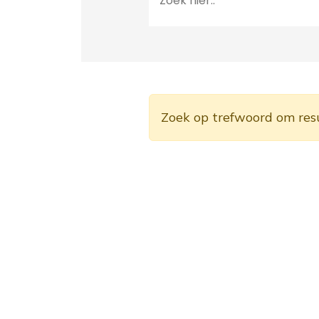
Zoek op trefwoord om res
Op de hoogte blijven?
Meld je aan voor 