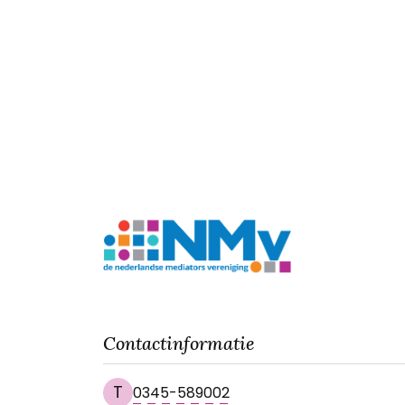
Contactinformatie
T
0345-589002