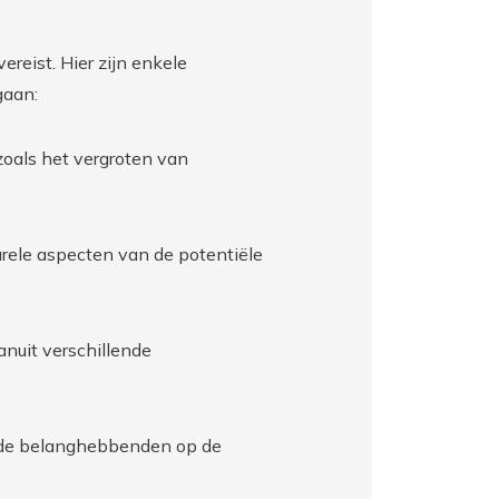
reist. Hier zijn enkele
gaan:
 zoals het vergroten van
turele aspecten van de potentiële
vanuit verschillende
n de belanghebbenden op de