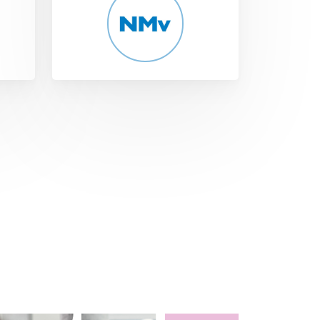
Dit bevordert een eerlijk mediation
proces waarbij beide partijen
op
gelijk worden behandeld. 2.
j
Vertrouwelijkheid: Mediation is een
vertrouwelijk proces. Wat tijdens
lke
de mediation wordt besproken,
blijft tussen de betrokken partijen
alde
en de mediator. Dit kan een
t
opener communicatie bevorderen,
omdat de betrokkenen zich vrijer
voelen om hun standpunten en
zorgen te uiten. 3. Behoud van de
zakelijke relatie: In veel zakelijke
 te
geschillen is het behoud van de
zakelijke relatie belangrijk. Een
mediator kan helpen bij het vinden
t
van een oplossing die voor beide
partijen acceptabel is, waardoor
den
ze mogelijk hun zakelijke relatie