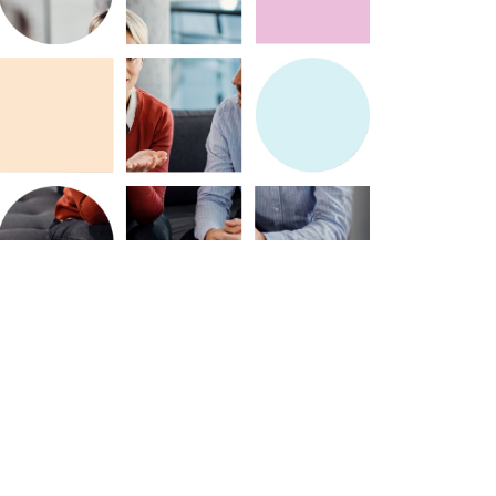
 De
kunnen voortzetten zonder
en
langdurige vijandigheid. 4.
an
Efficiëntie: Mediation is vaak
sneller en kostenefficiënter dan
juridische procedures. Het
omst
vermijdt lange wachttijden en de
hoge kosten van gerechtelijke
stappen. Bedrijven kunnen zo
et
sneller tot een oplossing komen en
zich weer op hun kerntaken
on
concentreren. 5. Flexibiliteit:
Mediation biedt meer flexibiliteit in
van
vergelijking met gerechtelijke
stig
procedures. De betrokken partijen
hebben meer controle over het
proces en kunnen samen met de
mediator werken aan oplossingen
die specifiek zijn afgestemd op hun
res.
behoeften. 6. Focus op belangen:
el
Een mediator helpt partijen om hun