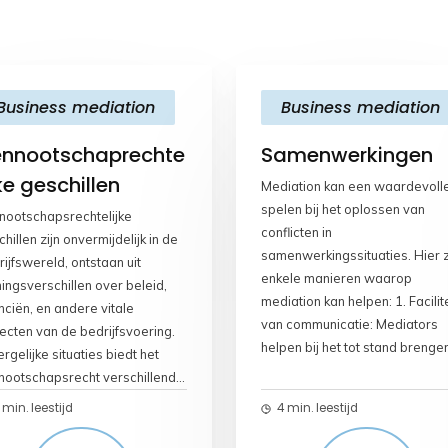
Business mediation
Business mediation
nnootschaprechte
Samenwerkingen
jke geschillen
Mediation kan een waardevolle
spelen bij het oplossen van
nootschapsrechtelijke
conflicten in
hillen zijn onvermijdelijk in de
samenwerkingssituaties. Hier z
ijfswereld, ontstaan uit
enkele manieren waarop
ingsverschillen over beleid,
mediation kan helpen: 1. Facili
nciën, en andere vitale
van communicatie: Mediators
ecten van de bedrijfsvoering.
helpen bij het tot stand brenge
ergelijke situaties biedt het
van open communicatie tussen
nootschapsrecht verschillende
betrokken partijen. Ze zorgen
ossingen, waarvan mediation
 min. leestijd
4 min. leestijd
ervoor dat elke partij de kans kr
 effectieve en constructieve
om zijn standpunt te uiten en da
adering is. Geschillen tussen