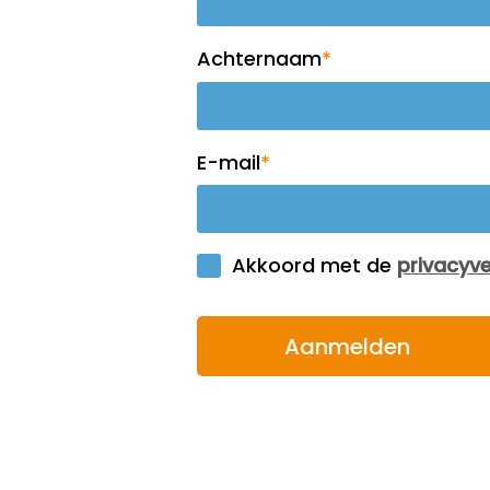
Med
spe
ven
ges
mee
bied
inta
dez
ess
stre
een
omg