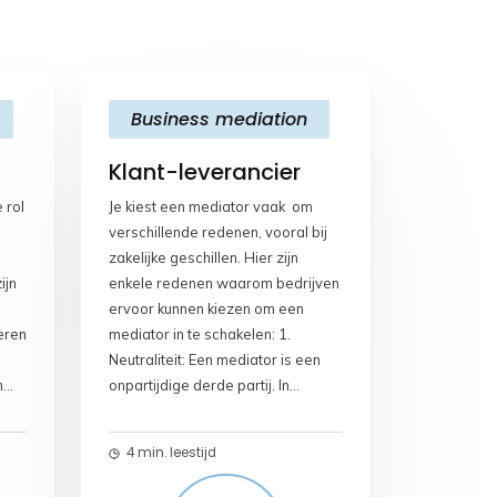
a
c
a
p
i
e
t
y
l
b
s
L
Business mediation
o
A
i
o
p
n
Klant-leverancier
k
p
k
 rol
Je kiest een mediator vaak om
verschillende redenen, vooral bij
zakelijke geschillen. Hier zijn
ijn
enkele redenen waarom bedrijven
ervoor kunnen kiezen om een
teren
mediator in te schakelen: 1.
Neutraliteit: Een mediator is een
n
onpartijdige derde partij. In
 de
tegenstelling tot een rechtszaak
waarbij een rechter een beslissing
4 min. leestijd
ijgt
neemt, heeft een mediator geen
t er
belang bij een bepaalde uitkomst.