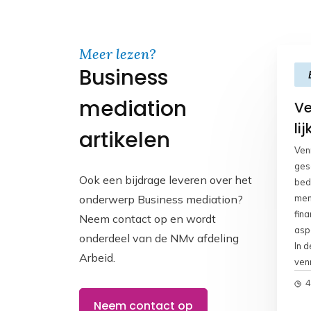
Meer lezen?
Business
mediation
Ve
li
artikelen
Ven
gesc
Ook een bijdrage leveren over het
bedr
onderwerp Business mediation?
men
fina
Neem contact op en wordt
asp
onderdeel van de NMv afdeling
In d
Arbeid.
ven
opl
4
een
Neem contact op
ben