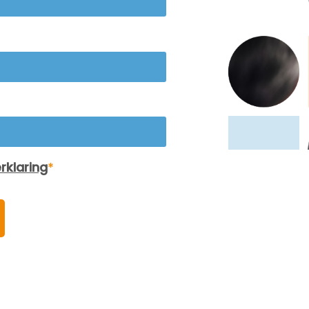
van gezamenlijke oplossingen.
iation kan een grotere rol
mediator helpt bij het generer
len bij de oplossing van
van ideeën en het verkennen v
nootschapsrechtelijke
verschillende mogelijkheden,
chillen, aangezien het een
waardoor de betrokkenen
r collaboratieve benadering
gezamenlijk tot een overeenk
t die de zakelijke relaties
kunnen komen. 5. Behoud van
ct houdt. Het begrijpen van
relaties: In veel
e conflictresolutiemethode is
samenwerkingsverbanden is h
entieel voor bedrijven die
behouden van een goede
ven naar stabiliteit en groei in
werkrelatie belangrijk. Mediati
 dynamische zakelijke
helpt bij het verminderen van
eving.
vijandigheid en het opbouwen 
begrip tussen partijen, wat gun
is voor toekomstige
samenwerking. 6. Efficiëntie:
Mediation kan vaak sneller en
kosteneffectiever zijn dan het
voeren van juridische procedu
Het stelt partijen in staat om sn