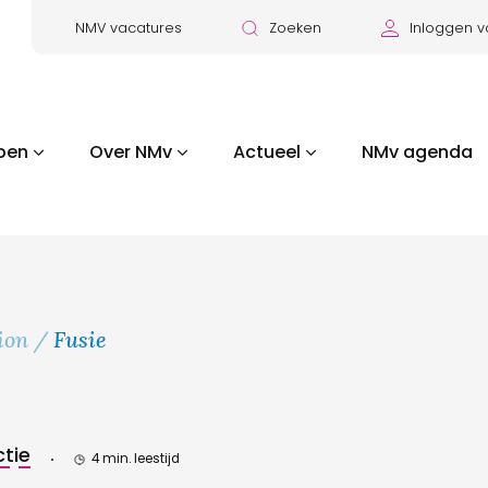
NMV vacatures
Zoeken
Inloggen v
pen
Over NMv
Actueel
NMv agenda
ion
Fusie
tie
4 min. leestijd