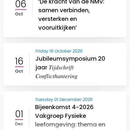
06
‘De kracht van de NMv:
samen verbinden,
Oct
versterken en
vooruitkijken’
Friday 16 October 2026
16
Jubileumsymposium 20
jaar 𝑇𝑖𝑗𝑑𝑠𝑐ℎ𝑟𝑖𝑓𝑡
Oct
𝐶𝑜𝑛𝑓𝑙𝑖𝑐𝑡ℎ𝑎𝑛𝑡𝑒𝑟𝑖𝑛𝑔
Tuesday 01 December 2026
Bijeenkomst 4-2026
01
Vakgroep Fysieke
leefomgeving: thema en
Dec