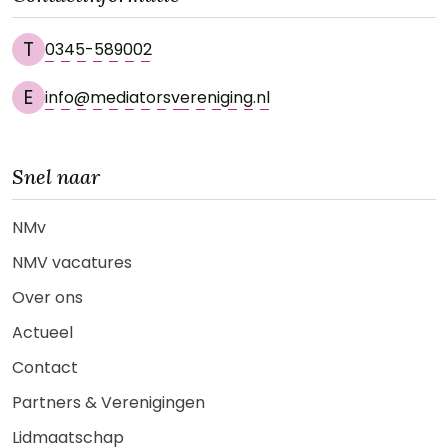
T
0345-589002
E
info@mediatorsvereniging.nl
Snel naar
NMv
NMV vacatures
Over ons
Actueel
Contact
Partners & Verenigingen
Lidmaatschap