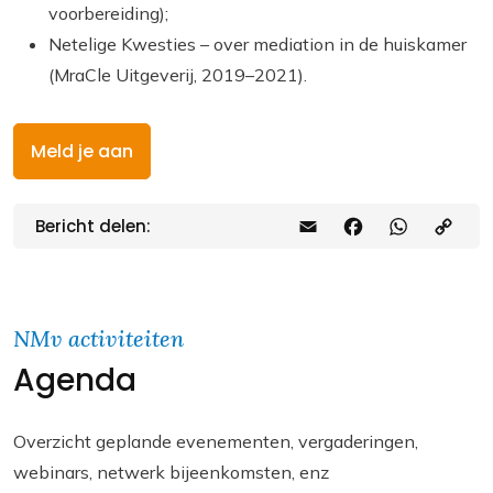
voorbereiding);
Netelige Kwesties
– over mediation in de huiskamer
(MraCle Uitgeverij, 2019–2021).
Meld je aan
Bericht delen:
E
F
W
C
m
a
h
o
a
c
a
p
i
e
t
y
NMv activiteiten
Agenda
l
b
s
L
o
A
i
o
p
n
Overzicht geplande evenementen, vergaderingen,
webinars, netwerk bijeenkomsten, enz
k
p
k