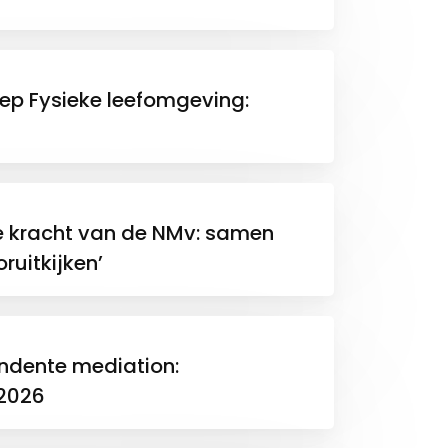
o
p
n
k
p
k
ep Fysieke leefomgeving:
e kracht van de NMv: samen
ruitkijken’
ndente mediation:
 2026