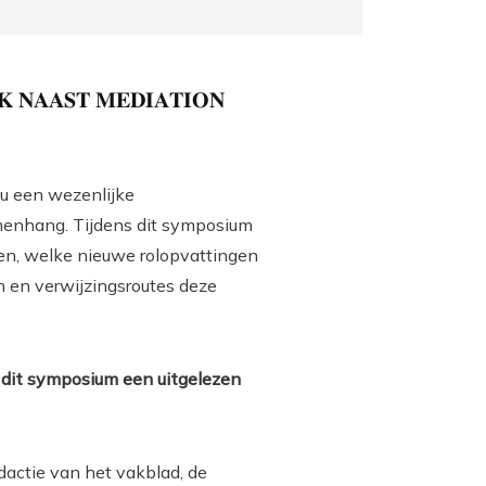
𝐊 𝐍𝐀𝐀𝐒𝐓 𝐌𝐄𝐃𝐈𝐀𝐓𝐈𝐎𝐍
nu een wezenlijke
amenhang. Tijdens dit symposium
rken, welke nieuwe rolopvattingen
n en verwijzingsroutes deze
s dit symposium een uitgelezen
dactie van het vakblad, de