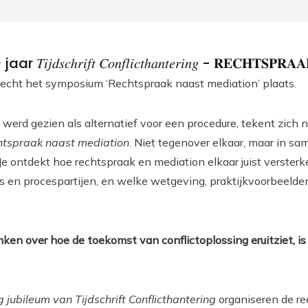
𝑐ℎ𝑟𝑖𝑓𝑡 𝐶𝑜𝑛𝑓𝑙𝑖𝑐𝑡ℎ𝑎𝑛𝑡𝑒𝑟𝑖𝑛𝑔 - 𝐑𝐄𝐂𝐇𝐓𝐒𝐏𝐑𝐀𝐀
recht het symposium ‘Rechtspraak naast mediation’ plaats.
 werd gezien als alternatief voor een procedure, tekent zich 
htspraak naast mediation
. Niet tegenover elkaar, maar in s
 Je ontdekt hoe rechtspraak en mediation elkaar juist verste
rs en procespartijen, en welke wetgeving, praktijkvoorbeelde
ken over hoe de toekomst van conflictoplossing eruitziet, i
g jubileum van Tijdschrift Conflicthantering
organiseren de re