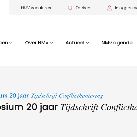
NMV vacatures
Zoeken
Inloggen v
pen
Over NMv
Actueel
NMv agenda
𝑇𝑖𝑗𝑑𝑠𝑐ℎ𝑟𝑖𝑓𝑡 𝐶𝑜𝑛𝑓𝑙𝑖𝑐𝑡ℎ𝑎𝑛𝑡𝑒𝑟𝑖𝑛𝑔
r 𝑇𝑖𝑗𝑑𝑠𝑐ℎ𝑟𝑖𝑓𝑡 𝐶𝑜𝑛𝑓𝑙𝑖𝑐𝑡ℎ𝑎𝑛𝑡