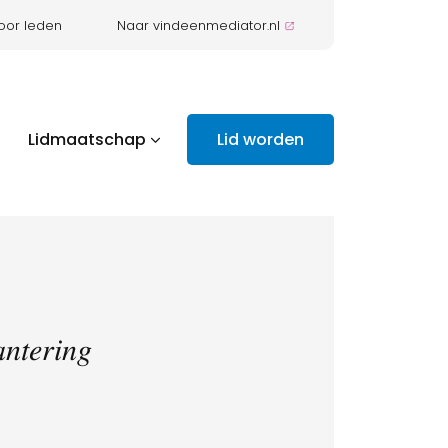
oor leden
Naar vindeenmediator.nl
Lidmaatschap
Lid worden
𝑒𝑟𝑖𝑛𝑔