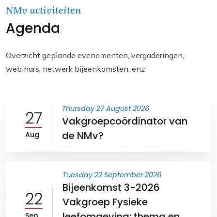
i
e
t
y
NMv activiteiten
Agenda
l
b
s
L
o
A
i
o
p
n
Overzicht geplande evenementen, vergaderingen,
webinars, netwerk bijeenkomsten, enz
k
p
k
Thursday 27 August 2026
27
Vakgroepcoördinator van
de NMv?
Aug
Tuesday 22 September 2026
Bijeenkomst 3-2026
22
Vakgroep Fysieke
leefomgeving: thema en
Sep