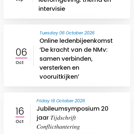
intervisie
Tuesday 06 October 2026
Online ledenbijeenkomst
06
‘De kracht van de NMv:
samen verbinden,
Oct
versterken en
vooruitkijken’
Friday 16 October 2026
16
Jubileumsymposium 20
jaar 𝑇𝑖𝑗𝑑𝑠𝑐ℎ𝑟𝑖𝑓𝑡
Oct
𝐶𝑜𝑛𝑓𝑙𝑖𝑐𝑡ℎ𝑎𝑛𝑡𝑒𝑟𝑖𝑛𝑔