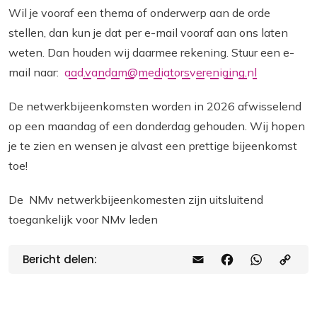
Wil je vooraf een thema of onderwerp aan de orde
stellen, dan kun je dat per e-mail vooraf aan ons laten
weten. Dan houden wij daarmee rekening. Stuur een e-
mail naar:
aad.vandam@mediatorsvereniging.nl
De netwerkbijeenkomsten worden in 2026 afwisselend
op een maandag of een donderdag gehouden. Wij hopen
je te zien en wensen je alvast een prettige bijeenkomst
toe!
De NMv netwerkbijeenkomesten zijn uitsluitend
toegankelijk voor NMv leden
Bericht delen:
E
F
W
C
m
a
h
o
a
c
a
p