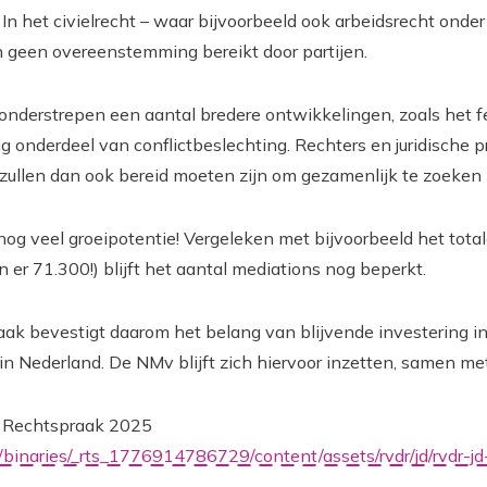
. In het civielrecht – waar bijvoorbeeld ook arbeidsrecht onde
 geen overeenstemming bereikt door partijen.
g onderstrepen een aantal bredere ontwikkelingen, zoals het f
 onderdeel van conflictbeslechting. Rechters en juridische p
 zullen dan ook bereid moeten zijn om gezamenlijk te zoeken
ok nog veel groeipotentie! Vergeleken met bijvoorbeeld het tot
 er 71.300!) blijft het aantal mediations nog beperkt.
ak bevestigt daarom het belang van blijvende investering in 
in Nederland. De NMv blijft zich hiervoor inzetten, samen me
de Rechtspraak 2025
/binaries/_rts_1776914786729/content/assets/rvdr/jd/rvdr-jd