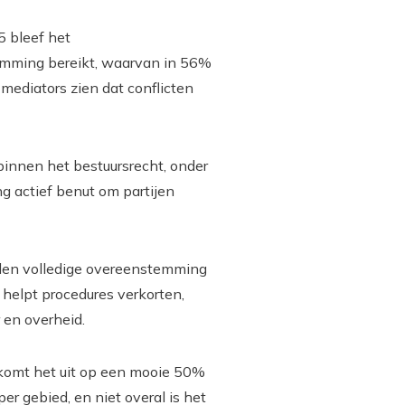
5 bleef het
emming bereikt, waarvan in 56%
mediators zien dat conflicten
binnen het bestuursrecht, onder
ng actief benut om partijen
llen volledige overeenstemming
t helpt procedures verkorten,
 en overheid.
 komt het uit op een mooie 50%
r gebied, en niet overal is het