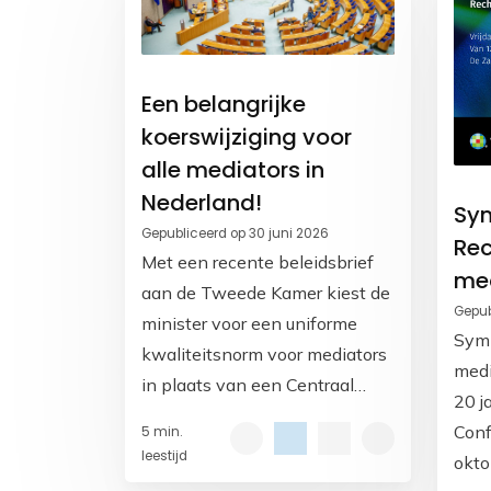
Een belangrijke
koerswijziging voor
alle mediators in
Nederland!
Sy
Gepubliceerd op 30 juni 2026
Rec
Met een recente beleidsbrief
me
aan de Tweede Kamer kiest de
Gepub
minister voor een uniforme
Sym
kwaliteitsnorm voor mediators
medi
in plaats van een Centraal
20 ja
Mediators Register. Daarvoor
Conf
5 min.
zal een norm voor mediators
leestijd
okto
worden ingevoerd.