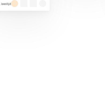
symposium ‘Rechtspraak
 leestijd
t mediation’ plaats.
de nieuwsbrief!