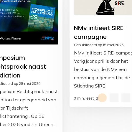
NMv initieert SIRE-
campagne
Gepubliceerd op 15 mei 2026
NMv initieert SIRE-campa
mposium
Vorig jaar april is door het
htspraak naast
bestuur van de NMv een
diation
aanvraag ingediend bij de
liceerd op 28 mei 2026
Stichting SIRE
posium Rechtspraak naast
3 min. leestijd
ation ter gelegenheid van
ar Tijdschrift
licthantering . Op 16
ber 2026 vindt in Utrecht