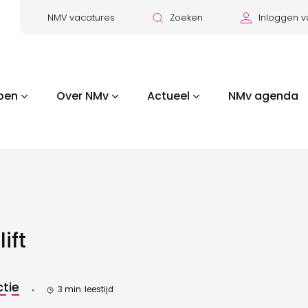
NMV vacatures
Zoeken
Inloggen v
pen
Over NMv
Actueel
NMv agenda
ift
tie
3 min. leestijd