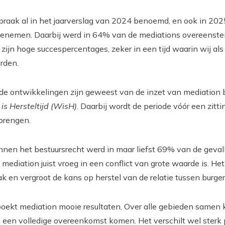
raak al in het jaarverslag van 2024 benoemd, en ook in 202
oenemen. Daarbij werd in 64% van de mediations overeenst
ijn hoge succespercentages, zeker in een tijd waarin wij als 
rden.
t de ontwikkelingen zijn geweest van de inzet van mediation 
is Hersteltijd (WisH)
. Daarbij wordt de periode vóór een zitti
 brengen.
nnen het bestuursrecht werd in maar liefst 69% van de geva
 mediation juist vroeg in een conflict van grote waarde is. He
k en vergroot de kans op herstel van de relatie tussen burger
oekt mediation mooie resultaten. Over alle gebieden samen
 een volledige overeenkomst komen. Het verschilt wel sterk pe