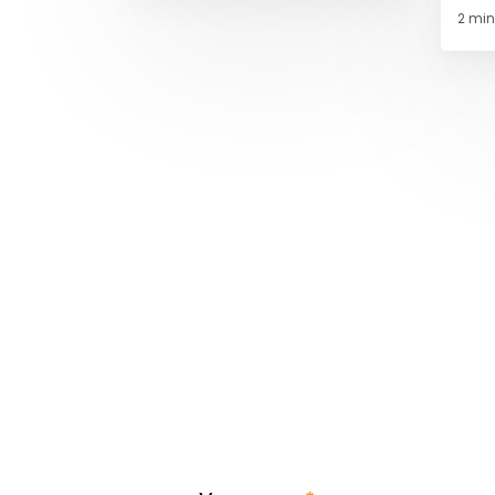
het 
2 min.
naas
Op de hoogte blijven?
Meld je aan voor 