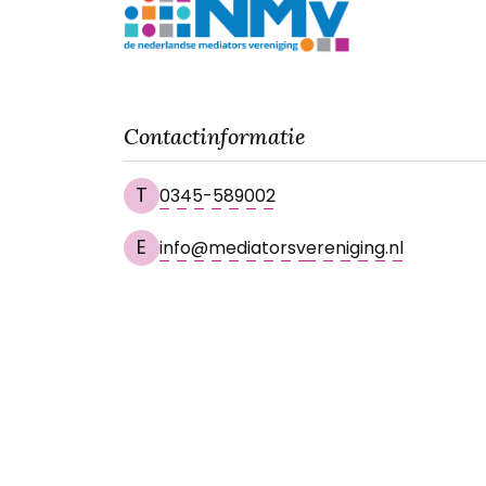
Contactinformatie
T
0345-589002
E
info@mediatorsvereniging.nl