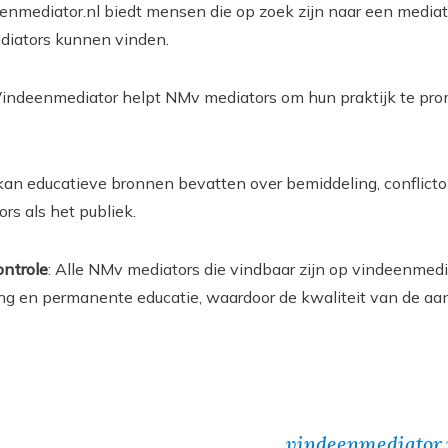
eenmediator.nl biedt mensen die op zoek zijn naar een media
diators kunnen vinden.
Vindeenmediator helpt NMv mediators om hun praktijk te pr
kan educatieve bronnen bevatten over bemiddeling, conflicto
s als het publiek.
ontrole
: Alle NMv mediators die vindbaar zijn op vindeenmedi
ding en permanente educatie, waardoor de kwaliteit van de a
vindeenmediator.