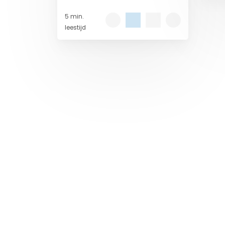
toek
nog altijd geen voortgang was.
5 min.
Dat perspectief is inmiddels
leestijd
veranderd.
Op de hoogte blijven?
Meld je aan voor 