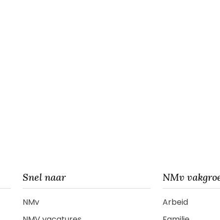
Snel naar
NMv vakgro
NMv
Arbeid
NMV vacatures
Familie