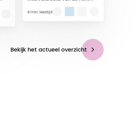
or
iets voor jou. Onder begeleiding
4 min. leestijd
rs
van ervaren en MfN-erkende
intervisiebegeleiders Carla
Goosen en Hans Bekkers.
Bekijk het actueel overzicht