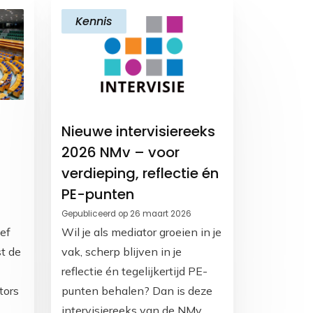
k
p
n
k
Kennis
Nieuwe intervisiereeks
2026 NMv – voor
verdieping, reflectie én
PE-punten
Gepubliceerd op 26 maart 2026
ef
Wil je als mediator groeien in je
t de
vak, scherp blijven in je
reflectie én tegelijkertijd PE-
tors
punten behalen? Dan is deze
intervisiereeks van de NMv