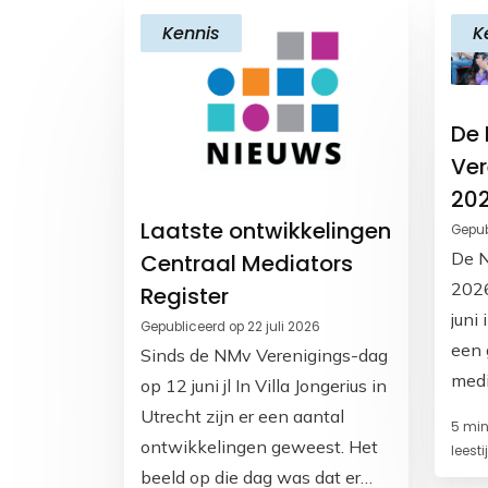
Kennis
K
De
Ver
20
Laatste ontwikkelingen
Gepub
De N
Centraal Mediators
2026
Register
juni 
Gepubliceerd op 22 juli 2026
een 
Sinds de NMv Verenigings-dag
medi
op 12 juni jl In Villa Jongerius in
insp
Utrecht zijn er een aantal
5 min
verb
ontwikkelingen geweest. Het
leesti
en h
beeld op die dag was dat er