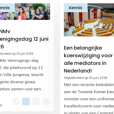
ennis
Kennis
 NMv
enigingsdag 12 juni
26
Een belangrijke
liceerd op 22 juli 2026
koerswijziging voor
Mv Verenigings-dag
alle mediators in
, die plaatsvond op 12
Nederland!
in Villa Jongerius, bracht
Gepubliceerd op 30 juni 2026
grote diverse groep
Met een recente beleidsbri
ators samen voor een
aan de Tweede Kamer kies
irerende dag vol
minister voor een uniforme
.
inding, vakontwikkeling
kwaliteitsnorm voor media
jd
oopvolle
in plaats van een Centraal