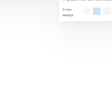
omstperspectieven.
Mediators Register. Daarvo
5 min.
zal een norm voor mediato
leestijd
worden ingevoerd.
de nieuwsbrief!