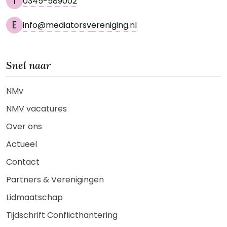
T
0345-589002
E
info@mediatorsvereniging.nl
Snel naar
NMv
NMV vacatures
Over ons
Actueel
Contact
Partners & Verenigingen
Lidmaatschap
Tijdschrift Conflicthantering