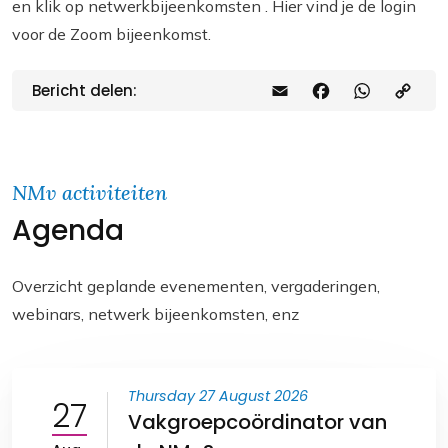
en klik op netwerkbijeenkomsten . Hier vind je de login
voor de Zoom bijeenkomst.
Bericht delen:
E
F
W
C
m
a
h
o
a
c
a
p
i
e
t
y
NMv activiteiten
Agenda
l
b
s
L
o
A
i
o
p
n
Overzicht geplande evenementen, vergaderingen,
webinars, netwerk bijeenkomsten, enz
k
p
k
Thursday 27 August 2026
27
Vakgroepcoördinator van