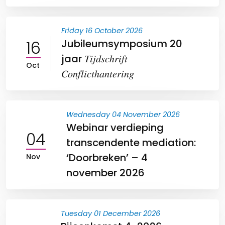
Friday 16 October 2026
16
Jubileumsymposium 20
jaar 𝑇𝑖𝑗𝑑𝑠𝑐ℎ𝑟𝑖𝑓𝑡
Oct
𝐶𝑜𝑛𝑓𝑙𝑖𝑐𝑡ℎ𝑎𝑛𝑡𝑒𝑟𝑖𝑛𝑔
Wednesday 04 November 2026
Webinar verdieping
04
transcendente mediation:
‘Doorbreken’ – 4
Nov
november 2026
Tuesday 01 December 2026