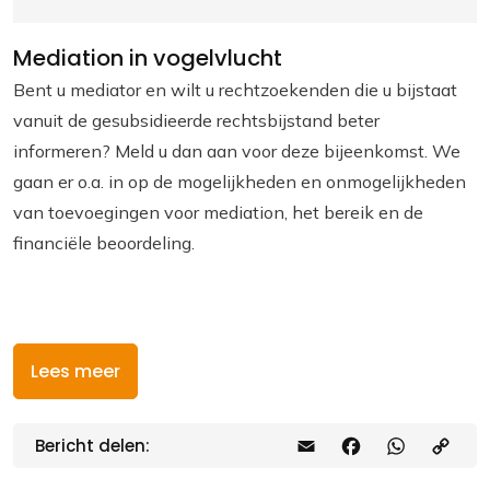
Mediation in vogelvlucht
Bent u mediator en wilt u rechtzoekenden die u bijstaat
vanuit de gesubsidieerde rechtsbijstand beter
informeren? Meld u dan aan voor deze bijeenkomst. We
gaan er o.a. in op de mogelijkheden en onmogelijkheden
van toevoegingen voor mediation, het bereik en de
financiële beoordeling.
Lees meer
Bericht delen:
E
F
W
C
m
a
h
o