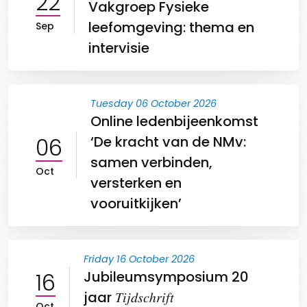
22
Vakgroep Fysieke
leefomgeving: thema en
Sep
intervisie
Tuesday 06 October 2026
Online ledenbijeenkomst
06
‘De kracht van de NMv:
samen verbinden,
Oct
versterken en
vooruitkijken’
Friday 16 October 2026
16
Jubileumsymposium 20
jaar 𝑇𝑖𝑗𝑑𝑠𝑐ℎ𝑟𝑖𝑓𝑡
Oct