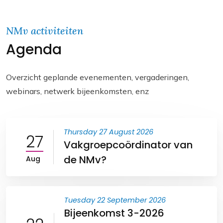
a
c
a
p
i
e
t
y
NMv activiteiten
Agenda
l
b
s
L
o
A
i
o
p
n
Overzicht geplande evenementen, vergaderingen,
webinars, netwerk bijeenkomsten, enz
k
p
k
Thursday 27 August 2026
27
Vakgroepcoördinator van
de NMv?
Aug
Tuesday 22 September 2026
Bijeenkomst 3-2026