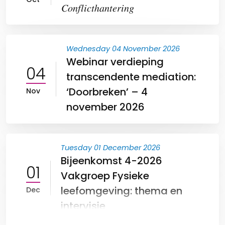
𝐶𝑜𝑛𝑓𝑙𝑖𝑐𝑡ℎ𝑎𝑛𝑡𝑒𝑟𝑖𝑛𝑔
Wednesday 04 November 2026
Webinar verdieping
04
transcendente mediation:
‘Doorbreken’ – 4
Nov
november 2026
Tuesday 01 December 2026
Bijeenkomst 4-2026
01
Vakgroep Fysieke
leefomgeving: thema en
Dec
intervisie