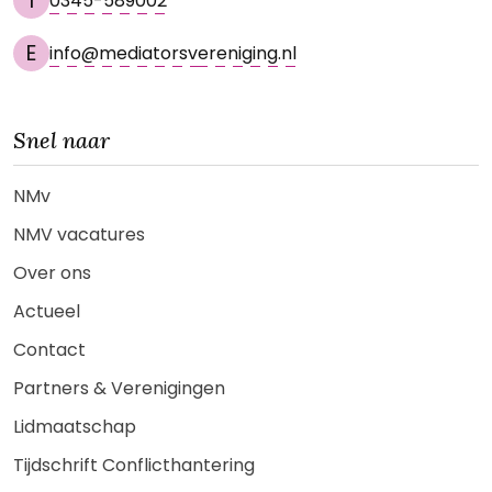
T
0345-589002
E
info@mediatorsvereniging.nl
Snel naar
NMv
NMV vacatures
Over ons
Actueel
Contact
Partners & Verenigingen
Lidmaatschap
Tijdschrift Conflicthantering