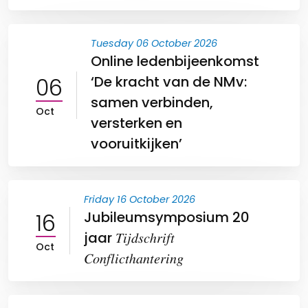
Tuesday 06 October 2026
Online ledenbijeenkomst
06
‘De kracht van de NMv:
samen verbinden,
Oct
versterken en
vooruitkijken’
Friday 16 October 2026
16
Jubileumsymposium 20
jaar 𝑇𝑖𝑗𝑑𝑠𝑐ℎ𝑟𝑖𝑓𝑡
Oct
𝐶𝑜𝑛𝑓𝑙𝑖𝑐𝑡ℎ𝑎𝑛𝑡𝑒𝑟𝑖𝑛𝑔