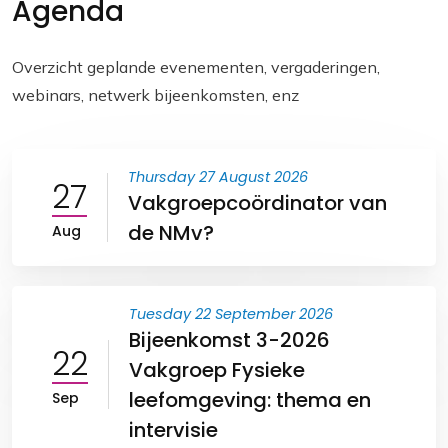
Agenda
l
b
s
L
o
A
i
o
p
n
Overzicht geplande evenementen, vergaderingen,
webinars, netwerk bijeenkomsten, enz
k
p
k
Thursday 27 August 2026
27
Vakgroepcoördinator van
de NMv?
Aug
Tuesday 22 September 2026
Bijeenkomst 3-2026
22
Vakgroep Fysieke
leefomgeving: thema en
Sep
intervisie