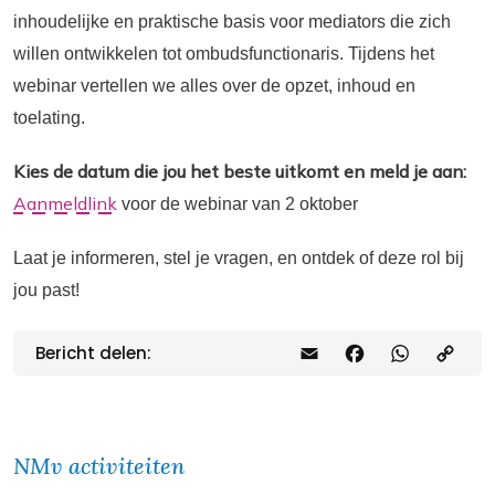
inhoudelijke en praktische basis voor mediators die zich
willen ontwikkelen tot ombudsfunctionaris. Tijdens het
webinar vertellen we alles over de opzet, inhoud en
toelating.
Kies de datum die jou het beste uitkomt en meld je aan:
Aanmeldlink
voor de webinar van 2 oktober
Laat je informeren, stel je vragen, en ontdek of deze rol bij
jou past!
Bericht delen:
E
F
W
C
m
a
h
o
a
c
a
p
i
e
t
y
NMv activiteiten