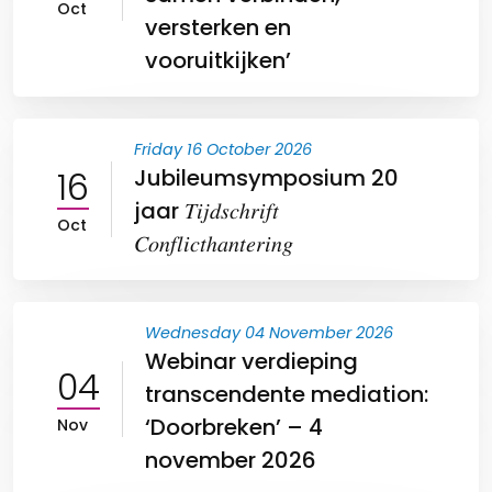
Oct
versterken en
vooruitkijken’
Friday 16 October 2026
16
Jubileumsymposium 20
jaar 𝑇𝑖𝑗𝑑𝑠𝑐ℎ𝑟𝑖𝑓𝑡
Oct
𝐶𝑜𝑛𝑓𝑙𝑖𝑐𝑡ℎ𝑎𝑛𝑡𝑒𝑟𝑖𝑛𝑔
Wednesday 04 November 2026
Webinar verdieping
04
transcendente mediation:
‘Doorbreken’ – 4
Nov
november 2026