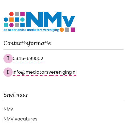
Contactinformatie
T
0345-589002
E
info@mediatorsvereniging.nl
Snel naar
NMv
NMV vacatures