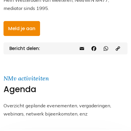
Hein Westerouen van Meeteren, NMI/MfN M477,
mediator sinds 1995.
Meld je aan
Bericht delen:
E
F
W
C
m
a
h
o
a
c
a
p
i
e
t
y
NMv activiteiten
Agenda
l
b
s
L
o
A
i
o
p
n
Overzicht geplande evenementen, vergaderingen,
webinars, netwerk bijeenkomsten, enz
k
p
k