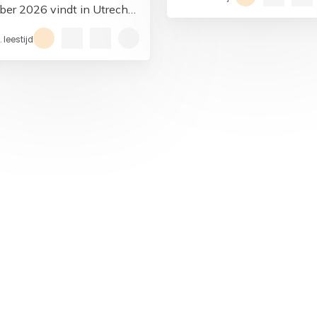
het hoofdstuk over mediat
ber 2026 vindt in Utrecht
En de cijfers vanaf pagina
symposium ‘Rechtspraak
 leestijd
laten inderdaad een duidel
t mediation’ plaats.
ontwikkeling zien.
de nieuwsbrief!