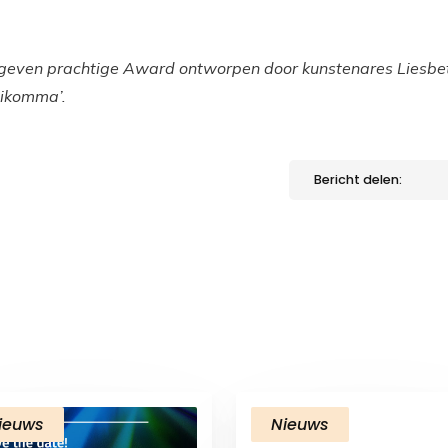
egeven prachtige Award ontworpen door kunstenares Liesbet
eikomma’.
Bericht delen:
ieuws
Nieuws