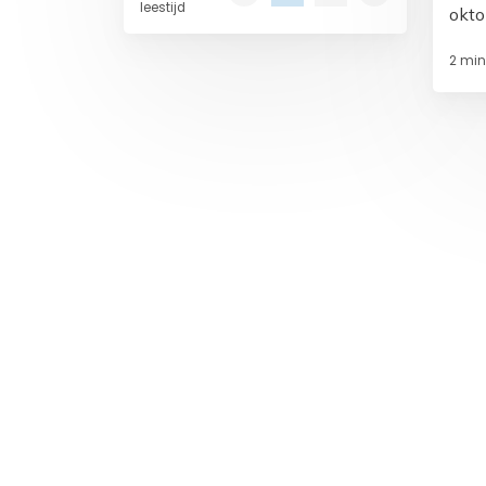
leestijd
okto
worden ingevoerd.
het 
2 min.
naas
Op de hoogte blijven?
Meld je aan voor 