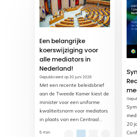
Een belangrijke
koerswijziging voor
alle mediators in
Nederland!
Sy
Gepubliceerd op 30 juni 2026
Rec
Met een recente beleidsbrief
me
aan de Tweede Kamer kiest de
Gepub
minister voor een uniforme
Sym
kwaliteitsnorm voor mediators
medi
in plaats van een Centraal
20 ja
Mediators Register. Daarvoor
Conf
5 min.
zal een norm voor mediators