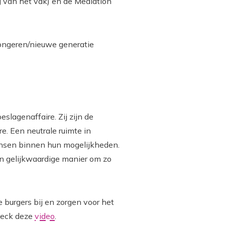
 van het vak) en de Mediation
ongeren/nieuwe generatie
lagenaffaire. Zij zijn de
. Een neutrale ruimte in
mensen binnen hun mogelijkheden.
n gelijkwaardige manier om zo
 burgers bij en zorgen voor het
heck deze
video
.