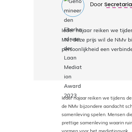
Door
Secretari
Ieder najaar reiken we tij
Met deze prijs wil de NMv 
persoonlijkheid een verbind
Ieder najaar reiken we tijdens 
de NMv bijzondere aandacht sch
samenleving spelen. Mensen die
prettige samenleving waarin rui
vormen voor het mediationvak.