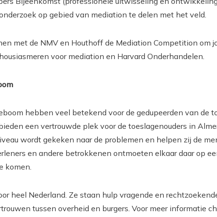
rs Bijeenkomst (professionele uitwisseling en ontwikkeling
 onderzoek op gebied van mediation te delen met het veld.
men met de NMV en Houthoff de Mediation Competition om j
thousiasmeren voor mediation en Harvard Onderhandelen.
boom
eboom hebben veel betekend voor de gedupeerden van de toes
bieden een vertrouwde plek voor de toeslagenouders in Almere
k niveau wordt gekeken naar de problemen en helpen zij de 
erleners en andere betrokkenen ontmoeten elkaar daar op ee
te komen.
voor heel Nederland. Ze staan hulp vragende en rechtzoekende
rtrouwen tussen overheid en burgers. Voor meer informatie c