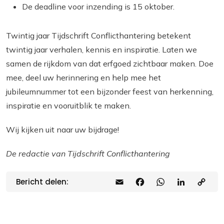
De deadline voor inzending is 15 oktober.
Twintig jaar Tijdschrift Conflicthantering betekent
twintig jaar verhalen, kennis en inspiratie. Laten we
samen de rijkdom van dat erfgoed zichtbaar maken. Doe
mee, deel uw herinnering en help mee het
jubileumnummer tot een bijzonder feest van herkenning,
inspiratie en vooruitblik te maken.
Wij kijken uit naar uw bijdrage!
De redactie van Tijdschrift Conflicthantering
Bericht delen:
E
F
W
L
C
m
a
h
i
o
a
c
a
n
p