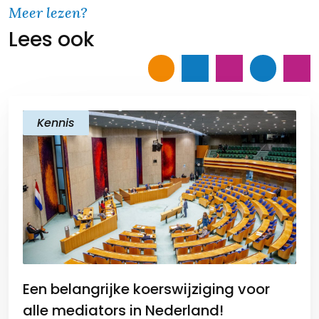
i
e
t
k
y
Meer lezen?
Lees ook
l
b
s
e
L
o
A
d
i
o
p
I
n
k
p
n
k
Kennis
Een belangrijke koerswijziging voor
alle mediators in Nederland!