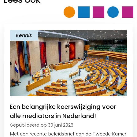
o
A
d
i
o
p
I
n
k
p
n
k
Kennis
Een belangrijke koerswijziging voor
alle mediators in Nederland!
Gepubliceerd op 30 juni 2026
Met een recente beleidsbrief aan de Tweede Kamer