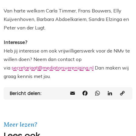
Van harte welkom Carla Timmer, Frans Bouwers, Elly
Kuijvenhoven, Barbara Abdoelkariem, Sandra Elzinga en
Peter van der Lugt.
Interesse?
Heb jij interesse om ook vrijwilligerswerk voor de NMv te
willen doen? Neem dan contact op
via
secretariaat@mediatorsvereniging.nl
Dan maken wij
graag kennis met jou.
Bericht delen:
E
F
W
L
C
m
a
h
i
o
a
c
a
n
p
i
e
t
k
y
Meer lezen?
Lees ook
l
b
s
e
L