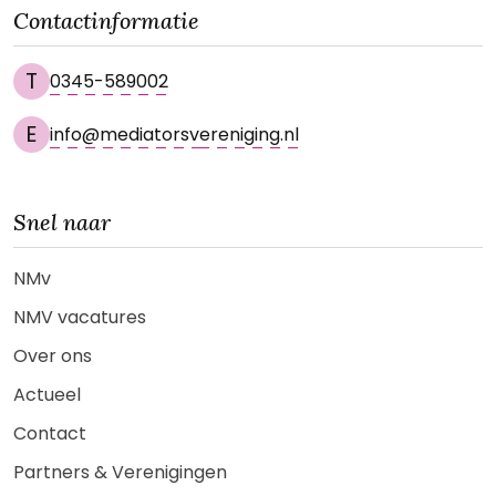
Contactinformatie
T
0345-589002
E
info@mediatorsvereniging.nl
Snel naar
NMv
NMV vacatures
Over ons
Actueel
Contact
Partners & Verenigingen