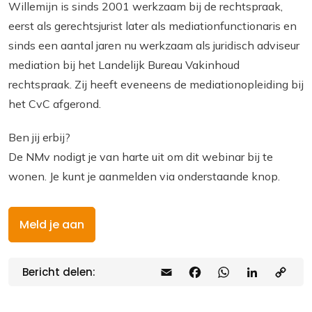
Willemijn is sinds 2001 werkzaam bij de rechtspraak,
eerst als gerechtsjurist later als mediationfunctionaris en
sinds een aantal jaren nu werkzaam als juridisch adviseur
mediation bij het Landelijk Bureau Vakinhoud
rechtspraak. Zij heeft eveneens de mediationopleiding bij
het CvC afgerond.
Ben jij erbij?
De NMv nodigt je van harte uit om dit webinar bij te
wonen. Je kunt je aanmelden via onderstaande knop.
Meld je aan
Bericht delen:
E
F
W
L
C
m
a
h
i
o