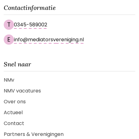
Contactinformatie
T
0345-589002
E
info@mediatorsvereniging.nl
Snel naar
NMv
NMV vacatures
Over ons
Actueel
Contact
Partners & Verenigingen