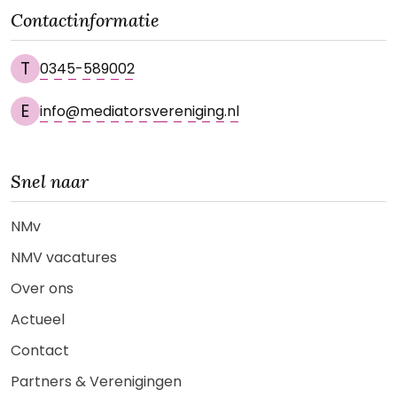
Contactinformatie
T
0345-589002
E
info@mediatorsvereniging.nl
Snel naar
NMv
NMV vacatures
Over ons
Actueel
Contact
Partners & Verenigingen